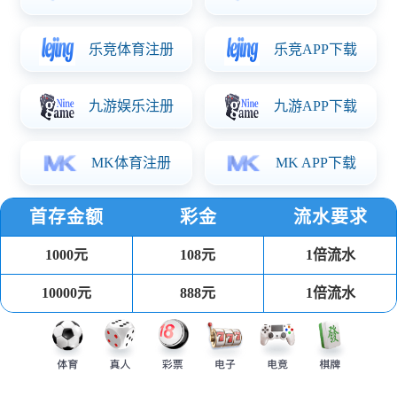
在2024赛季中超联赛第25轮的一场激烈对决中，河南
队坐镇主场迎战浙江队。比赛进入尾声阶段，替补登
场的黄紫昌在第78分钟抓住机会，用一记冷静的推射
为球队扳平比分，最终河南队以1比1战平浙江队，艰
难抢得一分。这场平局不仅展现了球队永不言弃的精
神，也让黄紫昌的替补奇兵角色再次成为焦点。